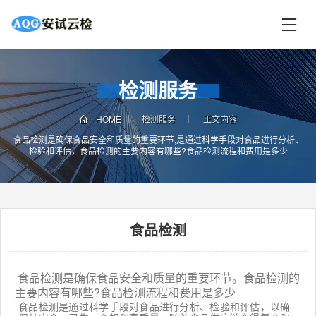
首
页
首
检测服务
页
检
测
HOME
检测服务
正文内容
服
食品检测是确保食品安全和质量的重要环节,是通过科学手段对食品进行分析、
检验和评估，食品检测的主要内容有哪些?食品检测流程和费用是多少
务
联
电
系
话
我
咨
们
询
食品检测
食品检测是确保食品安全和质量的重要环节。食品检测的
主要内容有哪些?食品检测流程和费用是多少
食品检测是通过科学手段对食品进行分析、检验和评估，以确