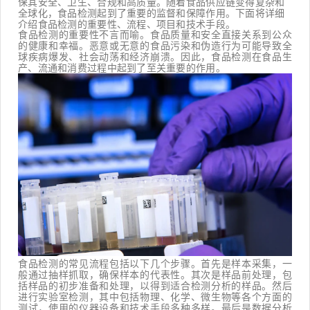
保其安全、卫生、合规和高质量。随着食品供应链变得复杂和
全球化，食品检测起到了重要的监督和保障作用。下面将详细
介绍食品检测的重要性、流程、项目和技术手段。
食品检测的重要性不言而喻。食品质量和安全直接关系到公众
的健康和幸福。恶意或无意的食品污染和伪造行为可能导致全
球疾病爆发、社会动荡和经济崩溃。因此，食品检测在食品生
产、流通和消费过程中起到了至关重要的作用。
食品检测的常见流程包括以下几个步骤。首先是样本采集，一
般通过抽样抓取，确保样本的代表性。其次是样品前处理，包
括样品的初步准备和处理，以得到适合检测分析的样品。然后
进行实验室检测，其中包括物理、化学、微生物等各个方面的
测试，使用的仪器设备和技术手段多种多样。最后是数据分析