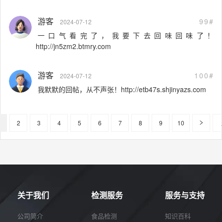
游客
99#
2024-07-12
一口气看完了，我要下去回味回味了！
http://jn5zm2.btmry.com
游客
100#
2024-07-12
我默默的回帖，从不声张！http://etb47s.shjinyazs.com
2
3
4
5
6
7
8
9
10
关于我们
检测服务
服务与支持
公司简介
食品检测
知识百科