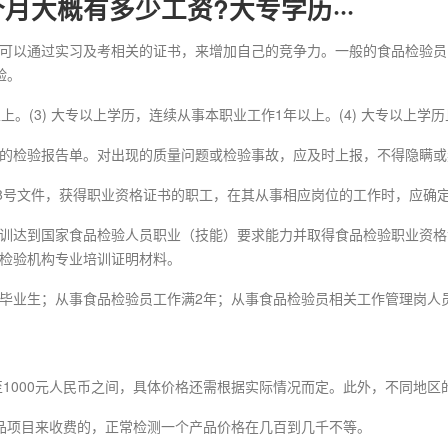
月大概有多少工资?大专学历···
可以通过实习及考相关的证书，来增加自己的竞争力。一般的食品检验员
验。
以上。(3) 大专以上学历，连续从事本职业工作1年以上。(4) 大专以上
的检验报告单。对出现的质量问题或检验事故，应及时上报，不得隐瞒或
] 98号文件，获得职业资格证书的职工，在其从事相应岗位的工作时，应
训达到国家食品检验人员职业（技能）要求能力并取得食品检验职业资格
检验机构专业培训证明材料。
毕业生；从事食品检验员工作满2年；从事食品检验员相关工作管理岗人
至1000元人民币之间，具体价格还需根据实际情况而定。此外，不同地
品项目来收费的，正常检测一个产品价格在几百到几千不等。