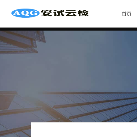
首页
首
页
首
页
检
测
服
务
联
电
系
话
我
咨
们
询