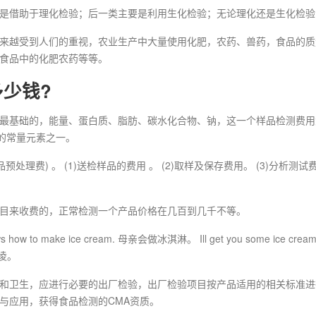
是借助于理化检验；后一类主要是利用生化检验；无论理化还是生化检验
来越受到人们的重视，农业生产中大量使用化肥，农药、兽药，食品的质
食品中的化肥农药等等。
少钱?
最基础的，能量、蛋白质、脂肪、碳水化合物、钠，这一个样品检测费用大
的常量元素之一。
处理费) 。 (1)送检样品的费用 。 (2)取样及保存费用。 (3)分析
目来收费的，正常检测一个产品价格在几百到几千不等。
to make ice cream. 母亲会做冰淇淋。 Ill get you some ice cr
激凌。
和卫生，应进行必要的出厂检验，出厂检验项目按产品适用的相关标准进
与应用，获得食品检测的CMA资质。