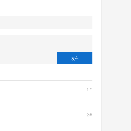
1#
2#